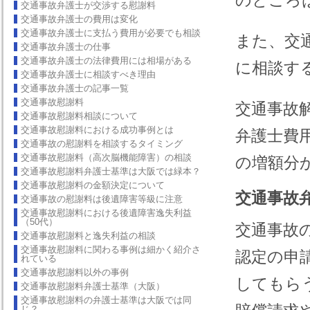
のところ
交通事故弁護士が交渉する慰謝料
交通事故弁護士の費用は変化
交通事故弁護士に支払う費用が必要でも相談
また、交
交通事故弁護士の仕事
交通事故弁護士の法律費用には相場がある
に相談す
交通事故弁護士に相談すべき理由
交通事故弁護士の記事一覧
交通事故慰謝料
交通事故解決
交通事故慰謝料相談について
交通事故慰謝料における成功事例とは
弁護士費
交通事故の慰謝料を相談するタイミング
交通事故慰謝料（高次脳機能障害）の相談
の増額分
交通事故慰謝料弁護士基準は大阪では緑本？
交通事故慰謝料の金額決定について
交通事故
交通事故の慰謝料は後遺障害等級に注意
交通事故慰謝料における後遺障害逸失利益
（50代）
交通事故
交通事故慰謝料と逸失利益の相談
交通事故慰謝料に関わる事例は細かく紹介さ
認定の申
れている
交通事故慰謝料以外の事例
してもら
交通事故慰謝料弁護士基準（大阪）
交通事故慰謝料の弁護士基準は大阪では同
じ？