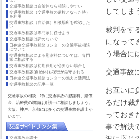
交通事故相談は自治体なら相談しやすい
してしま
交通事故相談（交通事故の遺族となった時）
を利用
交通事故相談（自治体）相談場所を確認した
い
裁判をす
交通事故相談は専門家に任せよう
交通事故相談は諦めないで
になって
日弁連交通事故相談センターの交通事故相談
について
う場合に
交通事故相談による慰謝料については、専門
家に相談する
交通事故相談は初期費用が必要ない場合も
交通事故
交通事故相談(自治体)も秘密が厳守される
日弁連交通事故相談センターの魅力と活用法
交通事故相談の記事一覧
お互いに
交通事故の相談、特に交通事故の慰謝料、賠償
るだけ裁
金、治療費の増額は弁護士に相談しましょう。
大阪、神戸、京都には多くの交通事故弁護士が
っておき
います。
事で解決
況に応じ
交通事故弁護士