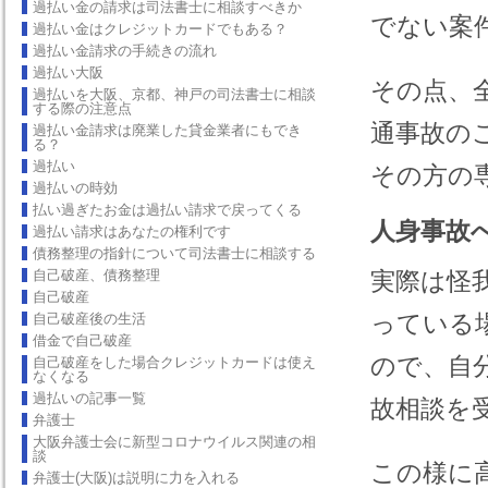
過払い金の請求は司法書士に相談すべきか
でない案
過払い金はクレジットカードでもある？
過払い金請求の手続きの流れ
過払い大阪
その点、
過払いを大阪、京都、神戸の司法書士に相談
する際の注意点
通事故の
過払い金請求は廃業した貸金業者にもでき
る？
過払い
その方の
過払いの時効
払い過ぎたお金は過払い請求で戻ってくる
人身事故
過払い請求はあなたの権利です
債務整理の指針について司法書士に相談する
自己破産、債務整理
実際は怪
自己破産
っている
自己破産後の生活
借金で自己破産
ので、自
自己破産をした場合クレジットカードは使え
なくなる
過払いの記事一覧
故相談を
弁護士
大阪弁護士会に新型コロナウイルス関連の相
談
この様に
弁護士(大阪)は説明に力を入れる