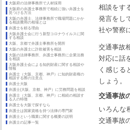
大阪府の法律事務所で人材採用
相談をす
大阪府の弁護士事務所で相続に強い弁護士を
見つける方法
発言をし
大阪の弁護士、法律事務所で職場問題にかか
る相談費用の相場とは
弁護士を頼る理由
社や警察
大阪弁護士会に行う新型コロナウイルスに関
する相談
大阪、京都で弁護士事務所を開所
交通事故
大阪の弁護士に詐欺被害を相談
大阪の法律事務所、弁護士事務所に企業法務
対応に話
を相談
大阪弁護士会による知的財産に関する相談や
く感じる
情報
弁護士（大阪、京都、神戸）に知的財産権の
相談する際の注意点
しょう。
弁護士大阪
弁護士(大阪、京都、神戸）に労務問題を相談
交通事故
弁護士（大阪、京都、神戸）に相続の相談す
る人の特徴
弁護士を大阪で探すなら
いろんな
弁護士は国家資格を持つ法律の専門家
弁護士という職業に関する概要の説明
交通事故
弁護士の記事一覧