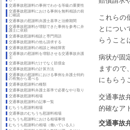
賠償請求
交通事故慰謝料の事例でわかる等級の重要性
交通事故慰謝料における事例を無料相談の前
に確認
これらの
交通事故の慰謝料弁護士基準と治療期間
交通事故慰謝料が増額できた事例を参考に弁
とについ
護士に依頼
交通事故慰謝料相談と専門用語
らうこと
交通事故慰謝料の他も請求する
交通事故慰謝料の相談と神経障害
交通事故の慰謝料を増額させる交通事故弁護
病状が固
士
交通事故慰謝料だけでなく賠償金
ますので
交通事故慰謝料の計算方法
交通事故の慰謝料における事例を弁護士特約
にもらう
の有無から選べる
交通事故慰謝料の種類
交通事故慰謝料弁護士基準で必要なやり取り
交通事故
交通事故慰謝料相場
交通事故慰謝料の記事一覧
的確なア
むちうち慰謝料相場
交通事故のむちうち慰謝料相場
むちうち慰謝料における相場事情
交通事故
むちうち慰謝料の相場（働いている人）