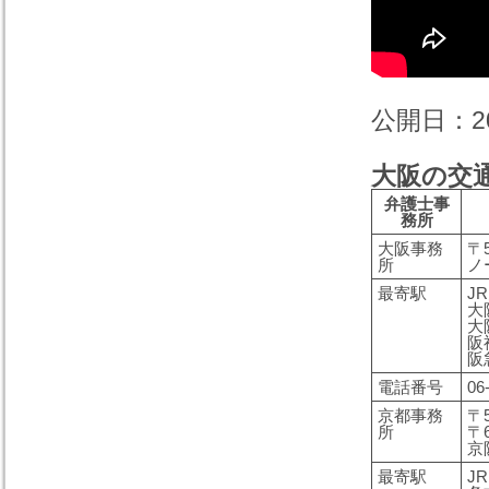
公開日：201
大阪の交
弁護士事
務所
大阪事務
〒
所
ノ
最寄駅
J
大
大
阪
阪
電話番号
06
京都事務
〒5
所
〒
京
最寄駅
J