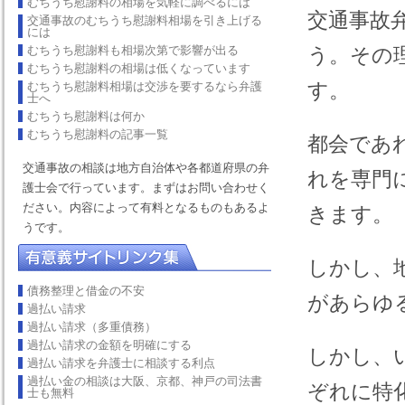
むちうち慰謝料の相場を気軽に調べるには
交通事故
交通事故のむちうち慰謝料相場を引き上げる
には
むちうち慰謝料も相場次第で影響が出る
う。その
むちうち慰謝料の相場は低くなっています
す。
むちうち慰謝料相場は交渉を要するなら弁護
士へ
むちうち慰謝料は何か
むちうち慰謝料の記事一覧
都会であ
交通事故の相談は地方自治体や各都道府県の弁
れを専門
護士会で行っています。まずはお問い合わせく
ださい。内容によって有料となるものもあるよ
きます。
うです。
しかし、
債務整理と借金の不安
があらゆ
過払い請求
過払い請求（多重債務）
過払い請求の金額を明確にする
しかし、
過払い請求を弁護士に相談する利点
過払い金の相談は大阪、京都、神戸の司法書
ぞれに特
士も無料