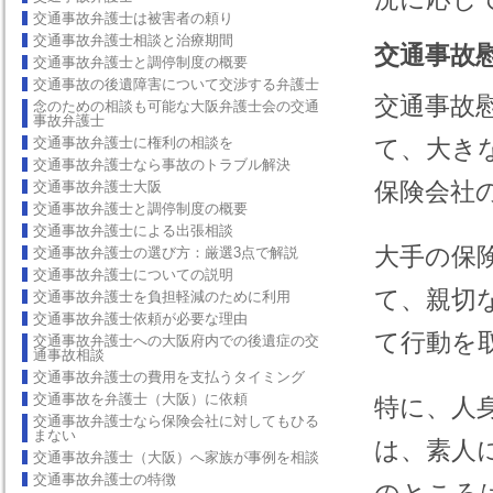
交通事故弁護士は被害者の頼り
交通事故弁護士相談と治療期間
交通事故
交通事故弁護士と調停制度の概要
交通事故の後遺障害について交渉する弁護士
交通事故
念のための相談も可能な大阪弁護士会の交通
事故弁護士
交通事故弁護士に権利の相談を
て、大き
交通事故弁護士なら事故のトラブル解決
保険会社
交通事故弁護士大阪
交通事故弁護士と調停制度の概要
交通事故弁護士による出張相談
大手の保
交通事故弁護士の選び方：厳選3点で解説
交通事故弁護士についての説明
て、親切
交通事故弁護士を負担軽減のために利用
交通事故弁護士依頼が必要な理由
て行動を
交通事故弁護士への大阪府内での後遺症の交
通事故相談
交通事故弁護士の費用を支払うタイミング
交通事故を弁護士（大阪）に依頼
特に、人
交通事故弁護士なら保険会社に対してもひる
まない
は、素人
交通事故弁護士（大阪）へ家族が事例を相談
交通事故弁護士の特徴