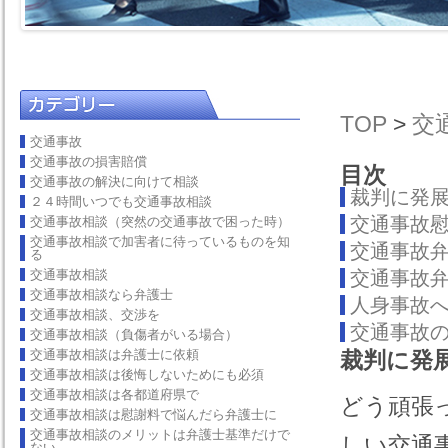
TOP
>
交
交通事故
交通事故の損害賠償
目次
交通事故の解決に向けて相談
裁判に発
２４時間いつでも交通事故相談
交通事故
交通事故相談（突然の交通事故で困った時）
交通事故相談で加害者に待っているものを知
交通事故
る
交通事故相談
交通事故
交通事故相談なら弁護士
人身事故
交通事故相談、交渉を
交通事故
交通事故相談（負傷者がいる場合）
交通事故相談は弁護士に依頼
裁判に発
交通事故相談は後悔しないためにも必須
交通事故相談は各都道府県で
どう頑張
交通事故相談は慰謝料で悩んだら弁護士に
交通事故相談のメリットは弁護士基準だけで
しい交通
ない