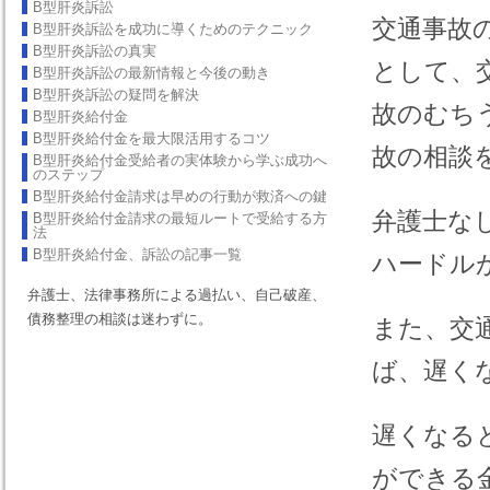
B型肝炎訴訟
交通事故
B型肝炎訴訟を成功に導くためのテクニック
B型肝炎訴訟の真実
として、
B型肝炎訴訟の最新情報と今後の動き
B型肝炎訴訟の疑問を解決
故のむち
B型肝炎給付金
B型肝炎給付金を最大限活用するコツ
故の相談
B型肝炎給付金受給者の実体験から学ぶ成功へ
のステップ
B型肝炎給付金請求は早めの行動が救済への鍵
弁護士な
B型肝炎給付金請求の最短ルートで受給する方
法
B型肝炎給付金、訴訟の記事一覧
ハードル
弁護士、法律事務所による過払い、自己破産、
債務整理の相談は迷わずに。
また、交
ば、遅く
遅くなる
ができる