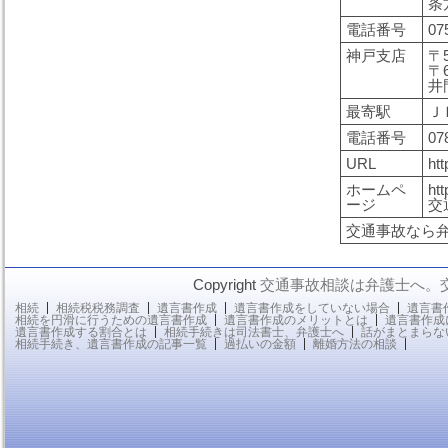
条
電話番号
07
神戸支店
〒5
〒
井
最寄駅
Ｊ
電話番号
07
URL
htt
ホームペ
ht
ージ
交
交通事故なら
Copyright
交通事故相談は弁護士へ。
相続
相続税税務調査
遺言書作成
遺言書作成をしていない場合
遺言書
相続を円滑に行うための遺言書作成
遺言書作成のメリットとは
遺言書作成
遺言書作成する割合とは
相続手続きは司法書士、弁護士へ
話がまとまらな
相続手続き、遺言書作成の記事一覧
過払いの金額
離婚方法の相談