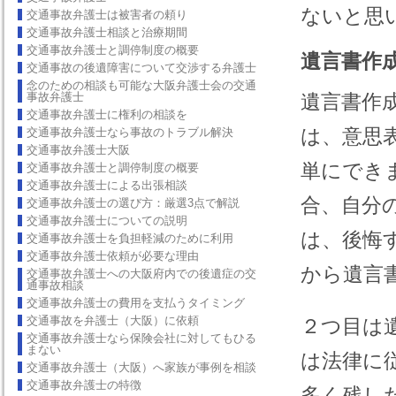
ないと思
交通事故弁護士は被害者の頼り
交通事故弁護士相談と治療期間
交通事故弁護士と調停制度の概要
遺言書作
交通事故の後遺障害について交渉する弁護士
念のための相談も可能な大阪弁護士会の交通
事故弁護士
遺言書作
交通事故弁護士に権利の相談を
は、意思
交通事故弁護士なら事故のトラブル解決
交通事故弁護士大阪
単にでき
交通事故弁護士と調停制度の概要
交通事故弁護士による出張相談
合、自分
交通事故弁護士の選び方：厳選3点で解説
交通事故弁護士についての説明
は、後悔
交通事故弁護士を負担軽減のために利用
交通事故弁護士依頼が必要な理由
から遺言
交通事故弁護士への大阪府内での後遺症の交
通事故相談
交通事故弁護士の費用を支払うタイミング
交通事故を弁護士（大阪）に依頼
２つ目は
交通事故弁護士なら保険会社に対してもひる
まない
は法律に
交通事故弁護士（大阪）へ家族が事例を相談
交通事故弁護士の特徴
多く残し