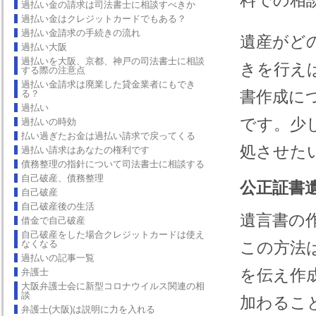
料での相
過払い金の請求は司法書士に相談すべきか
過払い金はクレジットカードでもある？
過払い金請求の手続きの流れ
遺産がど
過払い大阪
過払いを大阪、京都、神戸の司法書士に相談
きを行え
する際の注意点
過払い金請求は廃業した貸金業者にもでき
書作成に
る？
過払い
です。少
過払いの時効
払い過ぎたお金は過払い請求で戻ってくる
処させた
過払い請求はあなたの権利です
債務整理の指針について司法書士に相談する
自己破産、債務整理
公正証書
自己破産
自己破産後の生活
遺言書の
借金で自己破産
自己破産をした場合クレジットカードは使え
なくなる
この方法
過払いの記事一覧
を伝え作
弁護士
大阪弁護士会に新型コロナウイルス関連の相
談
加わるこ
弁護士(大阪)は説明に力を入れる