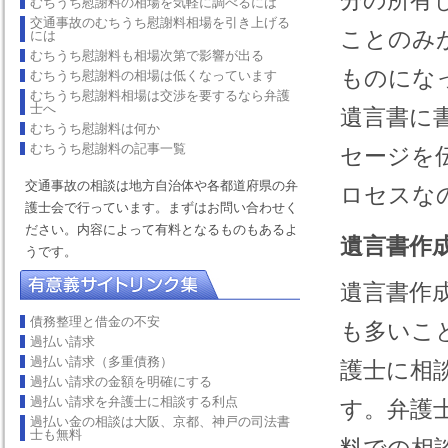
分の所有
むちうち慰謝料の相場を気軽に調べるには
交通事故のむちうち慰謝料相場を引き上げる
ことのみ
には
むちうち慰謝料も相場次第で影響が出る
ものにな
むちうち慰謝料の相場は低くなっています
むちうち慰謝料相場は交渉を要するなら弁護
士へ
遺言書に
むちうち慰謝料は何か
むちうち慰謝料の記事一覧
セージを
交通事故の相談は地方自治体や各都道府県の弁
ロセスな
護士会で行っています。まずはお問い合わせく
ださい。内容によって有料となるものもあるよ
遺言書作
うです。
遺言書作
債務整理と借金の不安
も多いこ
過払い請求
過払い請求（多重債務）
護士に相
過払い請求の金額を明確にする
過払い請求を弁護士に相談する利点
す。弁護
過払い金の相談は大阪、京都、神戸の司法書
士も無料