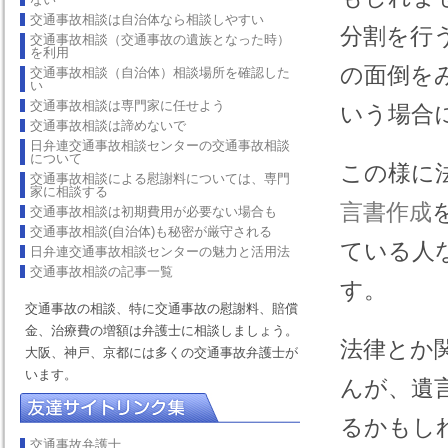
交通事故相談は自治体なら相談しやすい
分割を行
交通事故相談（交通事故の遺族となった時）
を利用
の面倒を
交通事故相談（自治体）相談場所を確認した
い
交通事故相談は専門家に任せよう
いう場合
交通事故相談は諦めないで
日弁連交通事故相談センターの交通事故相談
について
この様に
交通事故相談による慰謝料については、専門
家に相談する
言書作成
交通事故相談は初期費用が必要ない場合も
交通事故相談(自治体)も秘密が厳守される
ている人
日弁連交通事故相談センターの魅力と活用法
交通事故相談の記事一覧
す。
交通事故の相談、特に交通事故の慰謝料、賠償
金、治療費の増額は弁護士に相談しましょう。
法律とか
大阪、神戸、京都には多くの交通事故弁護士が
います。
んが、遺
るかもし
交通事故弁護士