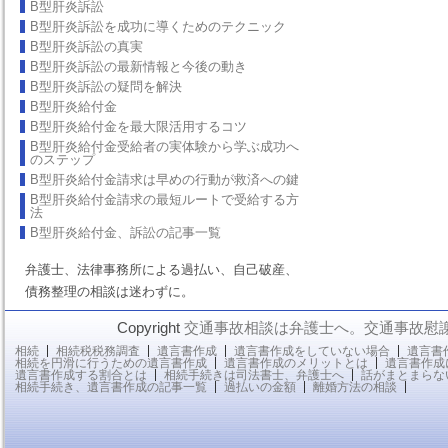
B型肝炎訴訟
B型肝炎訴訟を成功に導くためのテクニック
B型肝炎訴訟の真実
B型肝炎訴訟の最新情報と今後の動き
B型肝炎訴訟の疑問を解決
B型肝炎給付金
B型肝炎給付金を最大限活用するコツ
B型肝炎給付金受給者の実体験から学ぶ成功へ
のステップ
B型肝炎給付金請求は早めの行動が救済への鍵
B型肝炎給付金請求の最短ルートで受給する方
法
B型肝炎給付金、訴訟の記事一覧
弁護士、法律事務所による過払い、自己破産、
債務整理の相談は迷わずに。
Copyright
交通事故相談は弁護士へ。交通事故慰
相続
相続税税務調査
遺言書作成
遺言書作成をしていない場合
遺言書
相続を円滑に行うための遺言書作成
遺言書作成のメリットとは
遺言書作成
遺言書作成する割合とは
相続手続きは司法書士、弁護士へ
話がまとまらな
相続手続き、遺言書作成の記事一覧
過払いの金額
離婚方法の相談