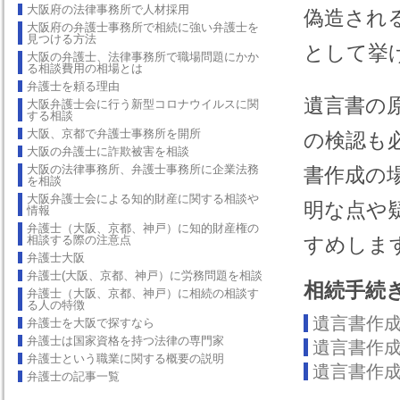
大阪府の法律事務所で人材採用
偽造され
大阪府の弁護士事務所で相続に強い弁護士を
見つける方法
として挙
大阪の弁護士、法律事務所で職場問題にかか
る相談費用の相場とは
弁護士を頼る理由
遺言書の
大阪弁護士会に行う新型コロナウイルスに関
する相談
大阪、京都で弁護士事務所を開所
の検認も
大阪の弁護士に詐欺被害を相談
大阪の法律事務所、弁護士事務所に企業法務
書作成の
を相談
大阪弁護士会による知的財産に関する相談や
明な点や
情報
弁護士（大阪、京都、神戸）に知的財産権の
相談する際の注意点
すめしま
弁護士大阪
弁護士(大阪、京都、神戸）に労務問題を相談
相続手続
弁護士（大阪、京都、神戸）に相続の相談す
る人の特徴
遺言書作
弁護士を大阪で探すなら
弁護士は国家資格を持つ法律の専門家
遺言書作
弁護士という職業に関する概要の説明
遺言書作
弁護士の記事一覧