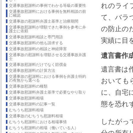
れのライ
交通事故慰謝料の事例でわかる等級の重要性
交通事故慰謝料における事例を無料相談の前
に確認
て、バラ
交通事故の慰謝料弁護士基準と治療期間
交通事故慰謝料が増額できた事例を参考に弁
の防止の
護士に依頼
交通事故慰謝料相談と専門用語
実績に目
交通事故慰謝料の他も請求する
交通事故慰謝料の相談と神経障害
遺言書作
交通事故の慰謝料を増額させる交通事故弁護
士
交通事故慰謝料だけでなく賠償金
遺言書は
交通事故慰謝料の計算方法
交通事故の慰謝料における事例を弁護士特約
おいても
の有無から選べる
交通事故慰謝料の種類
に、自宅
交通事故慰謝料弁護士基準で必要なやり取り
交通事故慰謝料相場
態を恐れ
交通事故慰謝料の記事一覧
むちうち慰謝料相場
交通事故のむちうち慰謝料相場
したがっ
むちうち慰謝料における相場事情
むちうち慰謝料の相場（働いている人）