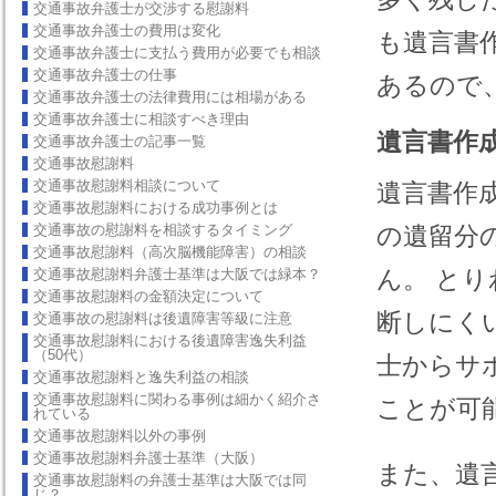
交通事故弁護士が交渉する慰謝料
交通事故弁護士の費用は変化
も遺言書
交通事故弁護士に支払う費用が必要でも相談
交通事故弁護士の仕事
あるので
交通事故弁護士の法律費用には相場がある
交通事故弁護士に相談すべき理由
遺言書作
交通事故弁護士の記事一覧
交通事故慰謝料
交通事故慰謝料相談について
遺言書作
交通事故慰謝料における成功事例とは
交通事故の慰謝料を相談するタイミング
の遺留分
交通事故慰謝料（高次脳機能障害）の相談
ん。 と
交通事故慰謝料弁護士基準は大阪では緑本？
交通事故慰謝料の金額決定について
断しにく
交通事故の慰謝料は後遺障害等級に注意
交通事故慰謝料における後遺障害逸失利益
（50代）
士からサ
交通事故慰謝料と逸失利益の相談
交通事故慰謝料に関わる事例は細かく紹介さ
ことが可
れている
交通事故慰謝料以外の事例
交通事故慰謝料弁護士基準（大阪）
また、遺
交通事故慰謝料の弁護士基準は大阪では同
じ？