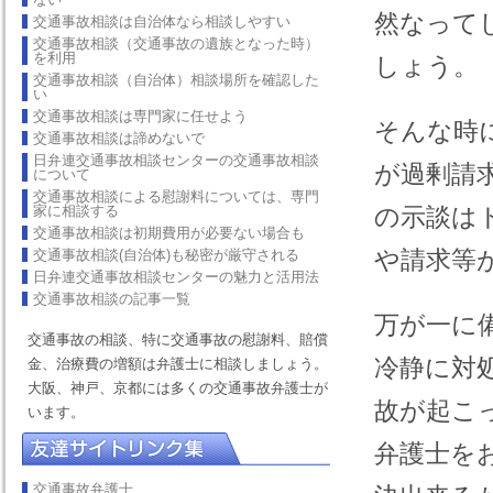
然なって
交通事故相談は自治体なら相談しやすい
交通事故相談（交通事故の遺族となった時）
を利用
しょう。
交通事故相談（自治体）相談場所を確認した
い
交通事故相談は専門家に任せよう
そんな時
交通事故相談は諦めないで
日弁連交通事故相談センターの交通事故相談
が過剰請
について
交通事故相談による慰謝料については、専門
家に相談する
の示談は
交通事故相談は初期費用が必要ない場合も
や請求等
交通事故相談(自治体)も秘密が厳守される
日弁連交通事故相談センターの魅力と活用法
交通事故相談の記事一覧
万が一に
交通事故の相談、特に交通事故の慰謝料、賠償
冷静に対
金、治療費の増額は弁護士に相談しましょう。
大阪、神戸、京都には多くの交通事故弁護士が
故が起こ
います。
弁護士を
交通事故弁護士