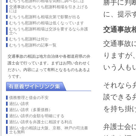
勝手に判
むちうち慰謝料の相場を気軽に調べるには
交通事故のむちうち慰謝料相場を引き上げる
には
に、提示
むちうち慰謝料も相場次第で影響が出る
むちうち慰謝料の相場は低くなっています
交通事故
むちうち慰謝料相場は交渉を要するなら弁護
士へ
むちうち慰謝料は何か
交通事故
むちうち慰謝料の記事一覧
りますが
交通事故の相談は地方自治体や各都道府県の弁
護士会で行っています。まずはお問い合わせく
いう人も
ださい。内容によって有料となるものもあるよ
うです。
それなら
談できる
債務整理と借金の不安
過払い請求
を持ち掛
過払い請求（多重債務）
過払い請求の金額を明確にする
過払い請求を弁護士に相談する利点
弁護士会
過払い金の相談は大阪、京都、神戸の司法書
士も無料