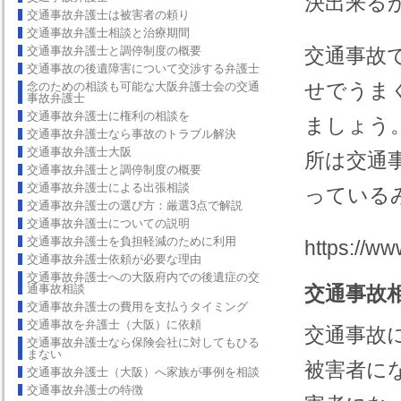
決出来る
交通事故弁護士は被害者の頼り
交通事故弁護士相談と治療期間
交通事故弁護士と調停制度の概要
交通事故
交通事故の後遺障害について交渉する弁護士
せでうま
念のための相談も可能な大阪弁護士会の交通
事故弁護士
交通事故弁護士に権利の相談を
ましょう
交通事故弁護士なら事故のトラブル解決
交通事故弁護士大阪
所は交通
交通事故弁護士と調停制度の概要
交通事故弁護士による出張相談
っている
交通事故弁護士の選び方：厳選3点で解説
交通事故弁護士についての説明
交通事故弁護士を負担軽減のために利用
https://ww
交通事故弁護士依頼が必要な理由
交通事故弁護士への大阪府内での後遺症の交
通事故相談
交通事故
交通事故弁護士の費用を支払うタイミング
交通事故を弁護士（大阪）に依頼
交通事故
交通事故弁護士なら保険会社に対してもひる
まない
被害者に
交通事故弁護士（大阪）へ家族が事例を相談
交通事故弁護士の特徴