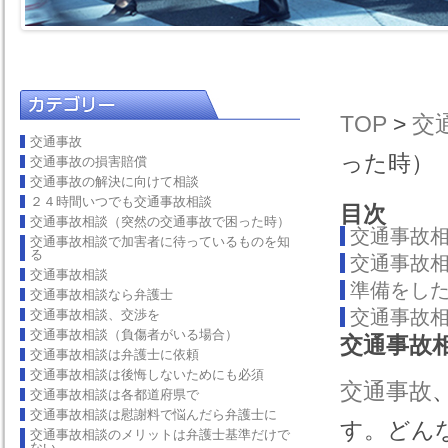
TOP
>
交
交通事故
った時）
交通事故の損害賠償
交通事故の解決に向けて相談
２４時間いつでも交通事故相談
目次
交通事故相談（突然の交通事故で困った時）
交通事故
交通事故相談で加害者に待っているものを知
る
交通事故
交通事故相談
準備をし
交通事故相談なら弁護士
交通事故
交通事故相談、交渉を
交通事故相談（負傷者がいる場合）
交通事故
交通事故相談は弁護士に依頼
交通事故相談は後悔しないためにも必須
交通事故
交通事故相談は各都道府県で
交通事故相談は慰謝料で悩んだら弁護士に
す。どん
交通事故相談のメリットは弁護士基準だけで
ない