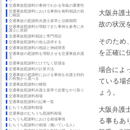
交通事故慰謝料の事例でわかる等級の重要性
交通事故慰謝料における事例を無料相談の前
大阪弁護
に確認
交通事故の慰謝料弁護士基準と治療期間
故の状況
交通事故慰謝料が増額できた事例を参考に弁
護士に依頼
交通事故慰謝料相談と専門用語
そのため
交通事故慰謝料の他も請求する
交通事故慰謝料の相談と神経障害
を正確に
交通事故の慰謝料を増額させる交通事故弁護
士
交通事故慰謝料だけでなく賠償金
場合によ
交通事故慰謝料の計算方法
交通事故の慰謝料における事例を弁護士特約
の有無から選べる
ている場
交通事故慰謝料の種類
交通事故慰謝料弁護士基準で必要なやり取り
ょう。
交通事故慰謝料相場
交通事故慰謝料の記事一覧
むちうち慰謝料相場
大阪弁護
交通事故のむちうち慰謝料相場
むちうち慰謝料における相場事情
る事もあ
むちうち慰謝料の相場（働いている人）