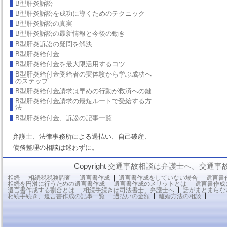
B型肝炎訴訟
B型肝炎訴訟を成功に導くためのテクニック
B型肝炎訴訟の真実
B型肝炎訴訟の最新情報と今後の動き
B型肝炎訴訟の疑問を解決
B型肝炎給付金
B型肝炎給付金を最大限活用するコツ
B型肝炎給付金受給者の実体験から学ぶ成功へ
のステップ
B型肝炎給付金請求は早めの行動が救済への鍵
B型肝炎給付金請求の最短ルートで受給する方
法
B型肝炎給付金、訴訟の記事一覧
弁護士、法律事務所による過払い、自己破産、
債務整理の相談は迷わずに。
Copyright
交通事故相談は弁護士へ。交通事
相続
相続税税務調査
遺言書作成
遺言書作成をしていない場合
遺言書
相続を円滑に行うための遺言書作成
遺言書作成のメリットとは
遺言書作成
遺言書作成する割合とは
相続手続きは司法書士、弁護士へ
話がまとまらな
相続手続き、遺言書作成の記事一覧
過払いの金額
離婚方法の相談