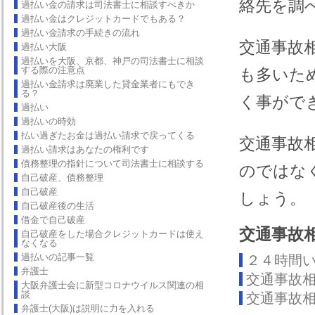
絡先を調
過払い金の請求は司法書士に相談すべきか
過払い金はクレジットカードでもある？
過払い金請求の手続きの流れ
交通事故
過払い大阪
過払いを大阪、京都、神戸の司法書士に相談
する際の注意点
も多いた
過払い金請求は廃業した貸金業者にもでき
る？
く事がで
過払い
過払いの時効
払い過ぎたお金は過払い請求で戻ってくる
交通事故
過払い請求はあなたの権利です
債務整理の指針について司法書士に相談する
のではな
自己破産、債務整理
自己破産
しょう。
自己破産後の生活
借金で自己破産
交通事故
自己破産をした場合クレジットカードは使え
なくなる
過払いの記事一覧
２４時間
弁護士
交通事故
大阪弁護士会に新型コロナウイルス関連の相
談
交通事故
弁護士(大阪)は説明に力を入れる