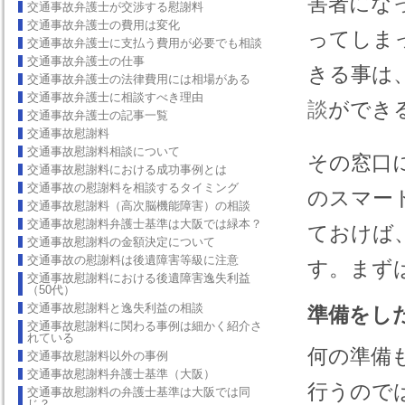
害者にな
交通事故弁護士が交渉する慰謝料
交通事故弁護士の費用は変化
ってしま
交通事故弁護士に支払う費用が必要でも相談
交通事故弁護士の仕事
きる事は
交通事故弁護士の法律費用には相場がある
交通事故弁護士に相談すべき理由
談
ができ
交通事故弁護士の記事一覧
交通事故慰謝料
交通事故慰謝料相談について
その窓口
交通事故慰謝料における成功事例とは
交通事故の慰謝料を相談するタイミング
のスマー
交通事故慰謝料（高次脳機能障害）の相談
交通事故慰謝料弁護士基準は大阪では緑本？
ておけば
交通事故慰謝料の金額決定について
交通事故の慰謝料は後遺障害等級に注意
す。まず
交通事故慰謝料における後遺障害逸失利益
（50代）
交通事故慰謝料と逸失利益の相談
準備をし
交通事故慰謝料に関わる事例は細かく紹介さ
れている
何の準備
交通事故慰謝料以外の事例
交通事故慰謝料弁護士基準（大阪）
行うので
交通事故慰謝料の弁護士基準は大阪では同
じ？