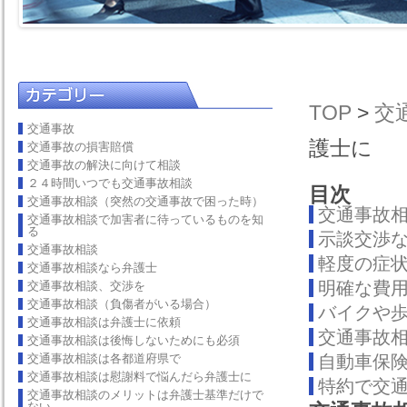
TOP
>
交
交通事故
護士に
交通事故の損害賠償
交通事故の解決に向けて相談
２４時間いつでも交通事故相談
目次
交通事故相談（突然の交通事故で困った時）
交通事故
交通事故相談で加害者に待っているものを知
る
示談交渉
交通事故相談
軽度の症
交通事故相談なら弁護士
明確な費
交通事故相談、交渉を
交通事故相談（負傷者がいる場合）
バイクや
交通事故相談は弁護士に依頼
交通事故
交通事故相談は後悔しないためにも必須
交通事故相談は各都道府県で
自動車保
交通事故相談は慰謝料で悩んだら弁護士に
特約で交
交通事故相談のメリットは弁護士基準だけで
ない