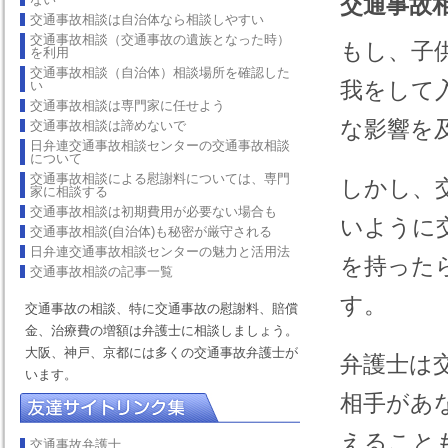
交通事故
交通事故相談は自治体なら相談しやすい
交通事故相談（交通事故の遺族となった時）
もし、子
を利用
交通事故相談（自治体）相談場所を確認した
我をして
い
交通事故相談は専門家に任せよう
な影響を
交通事故相談は諦めないで
日弁連交通事故相談センターの交通事故相談
について
交通事故相談による慰謝料については、専門
しかし、
家に相談する
交通事故相談は初期費用が必要ない場合も
いように
交通事故相談(自治体)も秘密が厳守される
日弁連交通事故相談センターの魅力と活用法
を持った
交通事故相談の記事一覧
す。
交通事故の相談、特に交通事故の慰謝料、賠償
金、治療費の増額は弁護士に相談しましょう。
大阪、神戸、京都には多くの交通事故弁護士が
弁護士は
います。
相手があ
えること
交通事故弁護士