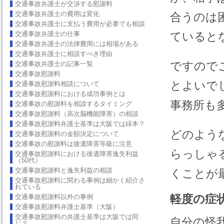
交通事故弁護士が交渉する慰謝料
交通事故弁護士の費用は変化
合うのは
交通事故弁護士に支払う費用が必要でも相談
交通事故弁護士の仕事
ていると
交通事故弁護士の法律費用には相場がある
交通事故弁護士に相談すべき理由
ですので
交通事故弁護士の記事一覧
交通事故慰謝料
とよいで
交通事故慰謝料相談について
交通事故慰謝料における成功事例とは
事務所も
交通事故の慰謝料を相談するタイミング
交通事故慰謝料（高次脳機能障害）の相談
交通事故慰謝料弁護士基準は大阪では緑本？
どのよう
交通事故慰謝料の金額決定について
交通事故の慰謝料は後遺障害等級に注意
らっしゃ
交通事故慰謝料における後遺障害逸失利益
（50代）
交通事故慰謝料と逸失利益の相談
くことが
交通事故慰謝料に関わる事例は細かく紹介さ
れている
軽度の症
交通事故慰謝料以外の事例
交通事故慰謝料弁護士基準（大阪）
交通事故慰謝料の弁護士基準は大阪では同
自分の怪
じ？