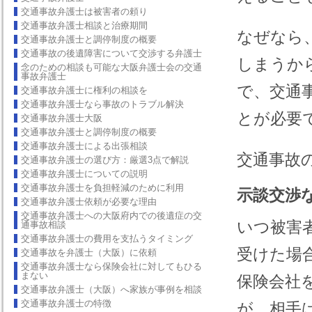
交通事故弁護士は被害者の頼り
交通事故弁護士相談と治療期間
なぜなら
交通事故弁護士と調停制度の概要
交通事故の後遺障害について交渉する弁護士
しまうか
念のための相談も可能な大阪弁護士会の交通
事故弁護士
で、交通
交通事故弁護士に権利の相談を
交通事故弁護士なら事故のトラブル解決
とが必要
交通事故弁護士大阪
交通事故弁護士と調停制度の概要
交通事故弁護士による出張相談
交通事故の相談な
交通事故弁護士の選び方：厳選3点で解説
交通事故弁護士についての説明
交通事故弁護士を負担軽減のために利用
示談交渉
交通事故弁護士依頼が必要な理由
交通事故弁護士への大阪府内での後遺症の交
いつ被害
通事故相談
交通事故弁護士の費用を支払うタイミング
受けた場
交通事故を弁護士（大阪）に依頼
交通事故弁護士なら保険会社に対してもひる
まない
保険会社
交通事故弁護士（大阪）へ家族が事例を相談
交通事故弁護士の特徴
が、相手