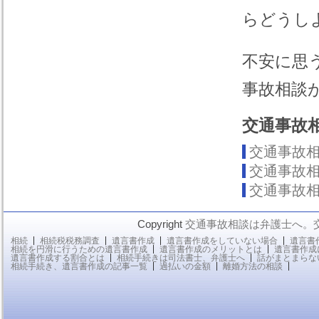
らどうし
不安に思
事故相談
交通事故
交通事故
交通事故
交通事故
Copyright
交通事故相談は弁護士へ。
相続
相続税税務調査
遺言書作成
遺言書作成をしていない場合
遺言書
相続を円滑に行うための遺言書作成
遺言書作成のメリットとは
遺言書作成
遺言書作成する割合とは
相続手続きは司法書士、弁護士へ
話がまとまらな
相続手続き、遺言書作成の記事一覧
過払いの金額
離婚方法の相談