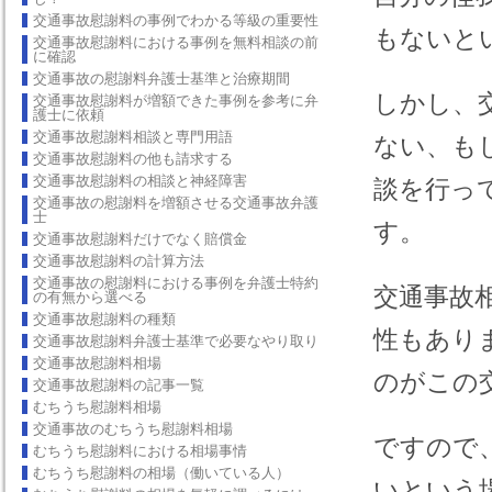
交通事故慰謝料の事例でわかる等級の重要性
もないと
交通事故慰謝料における事例を無料相談の前
に確認
交通事故の慰謝料弁護士基準と治療期間
しかし、
交通事故慰謝料が増額できた事例を参考に弁
護士に依頼
交通事故慰謝料相談と専門用語
ない、も
交通事故慰謝料の他も請求する
交通事故慰謝料の相談と神経障害
談を行っ
交通事故の慰謝料を増額させる交通事故弁護
士
す。
交通事故慰謝料だけでなく賠償金
交通事故慰謝料の計算方法
交通事故の慰謝料における事例を弁護士特約
交通事故
の有無から選べる
交通事故慰謝料の種類
性もあり
交通事故慰謝料弁護士基準で必要なやり取り
交通事故慰謝料相場
のがこの
交通事故慰謝料の記事一覧
むちうち慰謝料相場
交通事故のむちうち慰謝料相場
ですので
むちうち慰謝料における相場事情
むちうち慰謝料の相場（働いている人）
いという