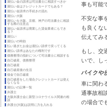
過払い金の請求は司法書士に相談すべきか
事も可能
過払い金はクレジットカードでもある？
過払い金請求の手続きの流れ
過払い大阪
不安な事
過払いを大阪、京都、神戸の司法書士に相談
する際の注意点
も良くな
過払い金請求は廃業した貸金業者にもでき
る？
伝えてみ
過払い
過払いの時効
払い過ぎたお金は過払い請求で戻ってくる
もし、交
過払い請求はあなたの権利です
債務整理の指針について司法書士に相談する
いで、し
自己破産、債務整理
自己破産
自己破産後の生活
バイクや
借金で自己破産
自己破産をした場合クレジットカードは使え
車に関わ
なくなる
過払いの記事一覧
通事故相
弁護士
大阪弁護士会に新型コロナウイルス関連の相
談
の場合で
弁護士(大阪)は説明に力を入れる