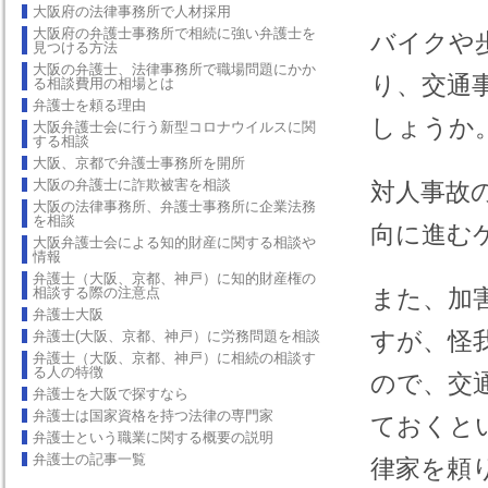
大阪府の法律事務所で人材採用
大阪府の弁護士事務所で相続に強い弁護士を
バイクや
見つける方法
大阪の弁護士、法律事務所で職場問題にかか
り、交通
る相談費用の相場とは
弁護士を頼る理由
しょうか
大阪弁護士会に行う新型コロナウイルスに関
する相談
大阪、京都で弁護士事務所を開所
大阪の弁護士に詐欺被害を相談
対人事故
大阪の法律事務所、弁護士事務所に企業法務
を相談
向に進む
大阪弁護士会による知的財産に関する相談や
情報
弁護士（大阪、京都、神戸）に知的財産権の
相談する際の注意点
また、加
弁護士大阪
すが、怪
弁護士(大阪、京都、神戸）に労務問題を相談
弁護士（大阪、京都、神戸）に相続の相談す
る人の特徴
ので、交
弁護士を大阪で探すなら
弁護士は国家資格を持つ法律の専門家
ておくと
弁護士という職業に関する概要の説明
弁護士の記事一覧
律家を頼