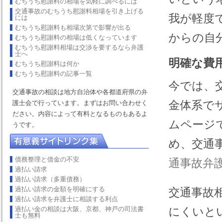
むちうち慰謝料の相場を気軽に調べるには
交通事故のむちうち慰謝料相場を引き上げる
我が軽度
には
むちうち慰謝料も相場次第で影響が出る
からの自
むちうち慰謝料の相場は低くなっています
むちうち慰謝料相場は交渉を要するなら弁護
士へ
明確な費
むちうち慰謝料は何か
むちうち慰謝料の記事一覧
今では、
交通事故の相談は地方自治体や各都道府県の弁
金体系で
護士会で行っています。まずはお問い合わせく
ださい。内容によって有料となるものもあるよ
ムページ
うです。
め、交通
債務整理と借金の不安
通事故弁
過払い請求
過払い請求（多重債務）
過払い請求の金額を明確にする
交通事故
過払い請求を弁護士に相談する利点
過払い金の相談は大阪、京都、神戸の司法書
にくいと
士も無料