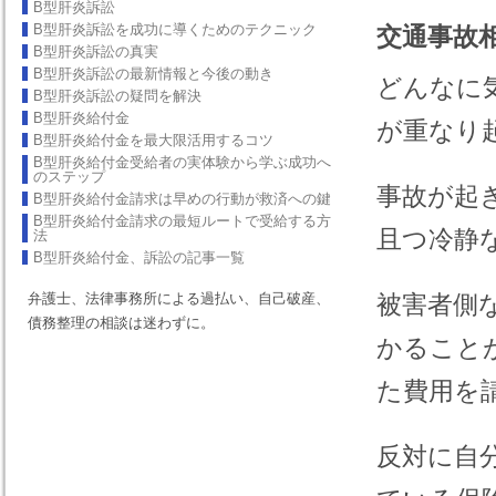
B型肝炎訴訟
B型肝炎訴訟を成功に導くためのテクニック
交通事故
B型肝炎訴訟の真実
B型肝炎訴訟の最新情報と今後の動き
どんなに
B型肝炎訴訟の疑問を解決
B型肝炎給付金
が重なり
B型肝炎給付金を最大限活用するコツ
B型肝炎給付金受給者の実体験から学ぶ成功へ
のステップ
事故が起
B型肝炎給付金請求は早めの行動が救済への鍵
B型肝炎給付金請求の最短ルートで受給する方
且つ冷静
法
B型肝炎給付金、訴訟の記事一覧
弁護士、法律事務所による過払い、自己破産、
被害者側
債務整理の相談は迷わずに。
かること
た費用を
反対に自