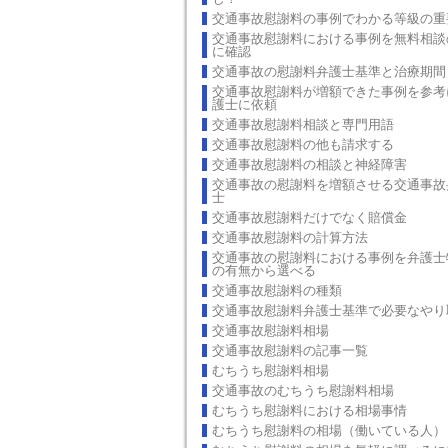
交通事故慰謝料の事例でわかる等級の重
交通事故慰謝料における事例を無料相談
に確認
交通事故の慰謝料弁護士基準と治療期間
交通事故慰謝料が増額できた事例を参考
護士に依頼
交通事故慰謝料相談と専門用語
交通事故慰謝料の他も請求する
交通事故慰謝料の相談と神経障害
交通事故の慰謝料を増額させる交通事故
士
交通事故慰謝料だけでなく賠償金
交通事故慰謝料の計算方法
交通事故の慰謝料における事例を弁護士
の有無から選べる
交通事故慰謝料の種類
交通事故慰謝料弁護士基準で必要なやり
交通事故慰謝料相場
交通事故慰謝料の記事一覧
むちうち慰謝料相場
交通事故のむちうち慰謝料相場
むちうち慰謝料における相場事情
むちうち慰謝料の相場（働いている人）