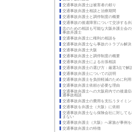
交通事故弁護士は被害者の頼り
交通事故弁護士相談と治療期間
交通事故弁護士と調停制度の概要
交通事故の後遺障害について交渉する弁
念のための相談も可能な大阪弁護士会の
事故弁護士
交通事故弁護士に権利の相談を
交通事故弁護士なら事故のトラブル解決
交通事故弁護士大阪
交通事故弁護士と調停制度の概要
交通事故弁護士による出張相談
交通事故弁護士の選び方：厳選3点で解
交通事故弁護士についての説明
交通事故弁護士を負担軽減のために利用
交通事故弁護士依頼が必要な理由
交通事故弁護士への大阪府内での後遺症
通事故相談
交通事故弁護士の費用を支払うタイミン
交通事故を弁護士（大阪）に依頼
交通事故弁護士なら保険会社に対しても
まない
交通事故弁護士（大阪）へ家族が事例を
交通事故弁護士の特徴