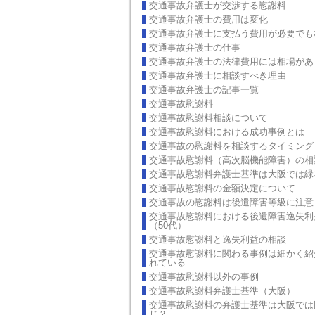
交通事故弁護士が交渉する慰謝料
交通事故弁護士の費用は変化
交通事故弁護士に支払う費用が必要でも
交通事故弁護士の仕事
交通事故弁護士の法律費用には相場があ
交通事故弁護士に相談すべき理由
交通事故弁護士の記事一覧
交通事故慰謝料
交通事故慰謝料相談について
交通事故慰謝料における成功事例とは
交通事故の慰謝料を相談するタイミング
交通事故慰謝料（高次脳機能障害）の相
交通事故慰謝料弁護士基準は大阪では緑
交通事故慰謝料の金額決定について
交通事故の慰謝料は後遺障害等級に注意
交通事故慰謝料における後遺障害逸失利
（50代）
交通事故慰謝料と逸失利益の相談
交通事故慰謝料に関わる事例は細かく紹
れている
交通事故慰謝料以外の事例
交通事故慰謝料弁護士基準（大阪）
交通事故慰謝料の弁護士基準は大阪では
じ？