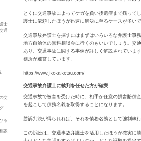
とくに交通事故によってケガを負い後遺症まで残って
護士に依頼したほうが迅速に解決に至るケースが多い
護士
交通
交通事故弁護士を探すにはまずはいろいろな弁護士事
地方自治体の無料相談会に行くのもいいでしょう。交
あり、交通事故に関する事例が詳しく解説されていま
務所が運営しています。
説
https://www.jikokaiketsu.com/
交通事故弁護士に裁判を任せた方が確実
交通事故で被害を受けた時に、相手が任意の損害賠償
の交
を起こして債務名義を取得することになります。
グ
勝訴判決が得られれば、それを債務名義として強制執
ひる
相談
この訴訟は、交通事故弁護士を活用したほうが確実に
士はどんな主張をすればよいのか、どんな証拠を提出