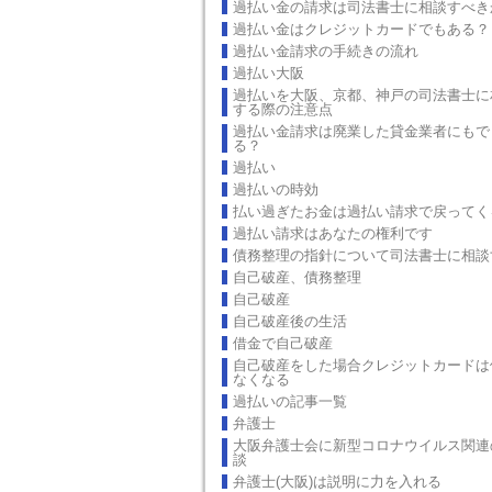
過払い金の請求は司法書士に相談すべき
過払い金はクレジットカードでもある？
過払い金請求の手続きの流れ
過払い大阪
過払いを大阪、京都、神戸の司法書士に
する際の注意点
過払い金請求は廃業した貸金業者にもで
る？
過払い
過払いの時効
払い過ぎたお金は過払い請求で戻ってく
過払い請求はあなたの権利です
債務整理の指針について司法書士に相談
自己破産、債務整理
自己破産
自己破産後の生活
借金で自己破産
自己破産をした場合クレジットカードは
なくなる
過払いの記事一覧
弁護士
大阪弁護士会に新型コロナウイルス関連
談
弁護士(大阪)は説明に力を入れる