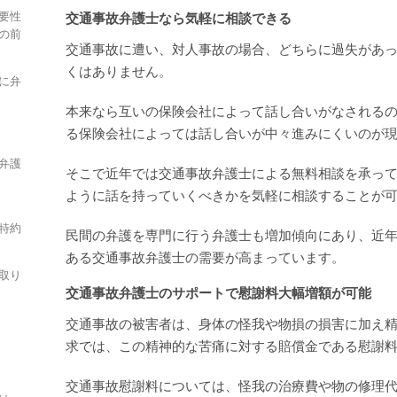
要性
交通事故弁護士なら気軽に相談できる
の前
交通事故に遭い、対人事故の場合、どちらに過失があ
くはありません。
に弁
本来なら互いの保険会社によって話し合いがなされる
る保険会社によっては話し合いが中々進みにくいのが
弁護
そこで近年では交通事故弁護士による無料相談を承っ
ように話を持っていくべきかを気軽に相談することが
特約
民間の弁護を専門に行う弁護士も増加傾向にあり、近
ある交通事故弁護士の需要が高まっています。
取り
交通事故弁護士のサポートで慰謝料大幅増額が可能
交通事故の被害者は、身体の怪我や物損の損害に加え
求では、この精神的な苦痛に対する賠償金である慰謝
交通事故慰謝料については、怪我の治療費や物の修理