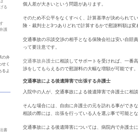
は
個人差が大きいという問題があります。
げる
そのため不公平をなくすべく、計算基準が決められて
す
険・裁判士と3つありどれで計算するかで慰謝料額は変
弁護
交通事故の示談交渉の相手となる保険会社は安い自賠
って要注意です。
県の弁
交通事故弁護士
に相談してサポートを受ければ、一番
わせく
渉をしてもらえるので慰謝料の大幅な増額が可能です
あるよ
交通事故による後遺障害で出張する弁護士
入院中の人が、交通事故による後遺障害で弁護士に相
そんな場合には、自由に弁護士の元を訪れる事ができ
相談の際には、出張を行っている人を選ぶ事で可能と
交通事故による後遺障害については、病院内で弁護士
法書