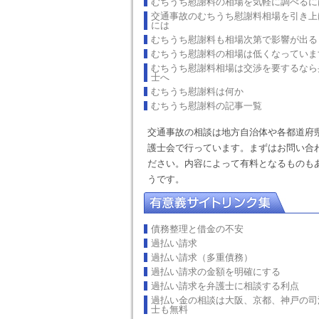
むちうち慰謝料の相場を気軽に調べるに
交通事故のむちうち慰謝料相場を引き上
には
むちうち慰謝料も相場次第で影響が出る
むちうち慰謝料の相場は低くなっていま
むちうち慰謝料相場は交渉を要するなら
士へ
むちうち慰謝料は何か
むちうち慰謝料の記事一覧
交通事故の相談は地方自治体や各都道府
護士会で行っています。まずはお問い合
ださい。内容によって有料となるものも
うです。
債務整理と借金の不安
過払い請求
過払い請求（多重債務）
過払い請求の金額を明確にする
過払い請求を弁護士に相談する利点
過払い金の相談は大阪、京都、神戸の司
士も無料