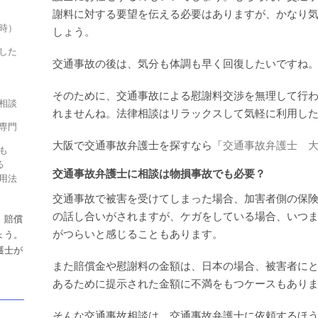
謝料に対する要望を伝える必要はありますが、かなり
時）
しょう。
した
交通事故の後は、気分も体調も早く回復したいですね
そのために、交通事故による慰謝料交渉を無理して行
相談
れませんね。法律相談はリラックスして気軽に利用し
専門
大阪で交通事故弁護士を探すなら「
交通事故弁護士 
も
る
交通事故弁護士に相談は物損事故でも必要？
用法
交通事故で被害を受けてしまった場合、加害者側の保
の話し合いがされますが、ケガをしている場合、いつ
、賠償
がつらいと感じることもあります。
ょう。
護士が
また賠償金や慰謝料の金額は、日本の場合、被害者に
あるために提示された金額に不満をもつケースもあり
そんな交通事故相談は、交通事故弁護士に依頼するほ