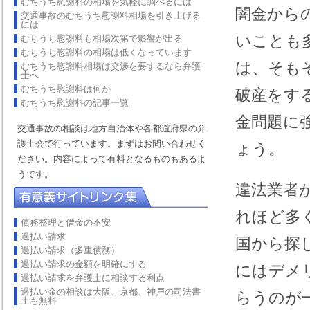
むちうち慰謝料の相場を気軽に調べるには
闇金から
交通事故のむちうち慰謝料相場を引き上げる
には
いことも
むちうち慰謝料も相場次第で影響が出る
むちうち慰謝料の相場は低くなっています
は、そも
むちうち慰謝料相場は交渉を要するなら弁護
士へ
むちうち慰謝料は何か
破産をす
むちうち慰謝料の記事一覧
金問題に
交通事故の相談は地方自治体や各都道府県の弁
護士会で行っています。まずはお問い合わせく
ょう。
ださい。内容によって有料となるものもあるよ
うです。
違法業者
れほど多
債務整理と借金の不安
過払い請求
国から探
過払い請求（多重債務）
過払い請求の金額を明確にする
にはデメ
過払い請求を弁護士に相談する利点
過払い金の相談は大阪、京都、神戸の司法書
らうのが
士も無料