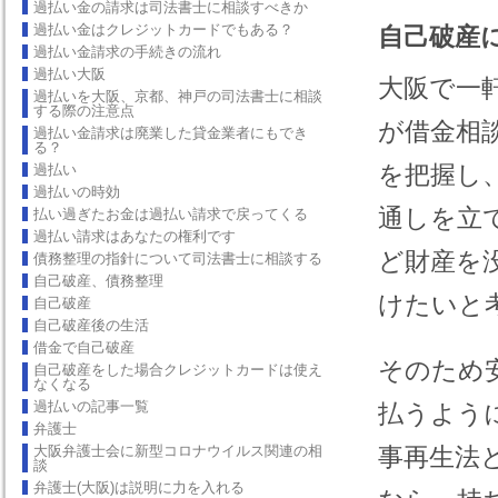
過払い金の請求は司法書士に相談すべきか
過払い金はクレジットカードでもある？
自己破産
過払い金請求の手続きの流れ
過払い大阪
大阪で一
過払いを大阪、京都、神戸の司法書士に相談
する際の注意点
が借金相
過払い金請求は廃業した貸金業者にもでき
る？
を把握し
過払い
過払いの時効
通しを立
払い過ぎたお金は過払い請求で戻ってくる
過払い請求はあなたの権利です
ど財産を
債務整理の指針について司法書士に相談する
自己破産、債務整理
けたいと
自己破産
自己破産後の生活
借金で自己破産
そのため
自己破産をした場合クレジットカードは使え
なくなる
過払いの記事一覧
払うよう
弁護士
大阪弁護士会に新型コロナウイルス関連の相
事再生法
談
弁護士(大阪)は説明に力を入れる