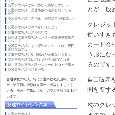
交通事故相談は自治体なら相談しやすい
とが一般
交通事故相談（交通事故の遺族となった時）
を利用
交通事故相談（自治体）相談場所を確認した
い
クレジッ
交通事故相談は専門家に任せよう
交通事故相談は諦めないで
使いすぎ
日弁連交通事故相談センターの交通事故相談
について
カード会
交通事故相談による慰謝料については、専門
家に相談する
う形にな
交通事故相談は初期費用が必要ない場合も
交通事故相談(自治体)も秘密が厳守される
るのです
日弁連交通事故相談センターの魅力と活用法
交通事故相談の記事一覧
自己破産
交通事故の相談、特に交通事故の慰謝料、賠償
金、治療費の増額は弁護士に相談しましょう。
間を要す
大阪、神戸、京都には多くの交通事故弁護士が
います。
次のクレ
るので、
交通事故弁護士