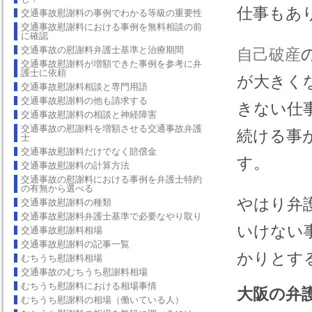
仕事もあ
交通事故慰謝料の事例でわかる等級の重要性
交通事故慰謝料における事例を無料相談の前
に確認
交通事故の慰謝料弁護士基準と治療期間
自己破産
交通事故慰謝料が増額できた事例を参考に弁
護士に依頼
が大きく
交通事故慰謝料相談と専門用語
交通事故慰謝料の他も請求する
きない仕
交通事故慰謝料の相談と神経障害
交通事故の慰謝料を増額させる交通事故弁護
続ける事
士
交通事故慰謝料だけでなく賠償金
す。
交通事故慰謝料の計算方法
交通事故の慰謝料における事例を弁護士特約
の有無から選べる
やはり弁
交通事故慰謝料の種類
交通事故慰謝料弁護士基準で必要なやり取り
いけない
交通事故慰謝料相場
交通事故慰謝料の記事一覧
かりとす
むちうち慰謝料相場
交通事故のむちうち慰謝料相場
むちうち慰謝料における相場事情
大阪の弁
むちうち慰謝料の相場（働いている人）