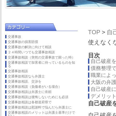
TOP
>
自
交通事故
使えなく
交通事故の損害賠償
交通事故の解決に向けて相談
２４時間いつでも交通事故相談
目次
交通事故相談（突然の交通事故で困った時）
自己破産
交通事故相談で加害者に待っているものを知
る
債務整理
交通事故相談
職業によ
交通事故相談なら弁護士
大阪の弁
交通事故相談、交渉を
交通事故相談（負傷者がいる場合）
自己破産
交通事故相談は弁護士に依頼
デメリッ
交通事故相談は後悔しないためにも必須
自己破産
交通事故相談は各都道府県で
交通事故相談は慰謝料で悩んだら弁護士に
交通事故相談のメリットは弁護士基準だけで
自己破産
ない