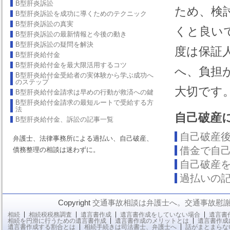
B型肝炎訴訟
ため、検
B型肝炎訴訟を成功に導くためのテクニック
B型肝炎訴訟の真実
くと良い
B型肝炎訴訟の最新情報と今後の動き
B型肝炎訴訟の疑問を解決
度は保証
B型肝炎給付金
B型肝炎給付金を最大限活用するコツ
へ、負担
B型肝炎給付金受給者の実体験から学ぶ成功へ
のステップ
大切です
B型肝炎給付金請求は早めの行動が救済への鍵
B型肝炎給付金請求の最短ルートで受給する方
法
自己破産
B型肝炎給付金、訴訟の記事一覧
自己破産
弁護士、法律事務所による過払い、自己破産、
借金で自
債務整理の相談は迷わずに。
自己破産
過払いの
Copyright
交通事故相談は弁護士へ。交通事故慰
相続
相続税税務調査
遺言書作成
遺言書作成をしていない場合
遺言書
相続を円滑に行うための遺言書作成
遺言書作成のメリットとは
遺言書作成
遺言書作成する割合とは
相続手続きは司法書士、弁護士へ
話がまとまらな