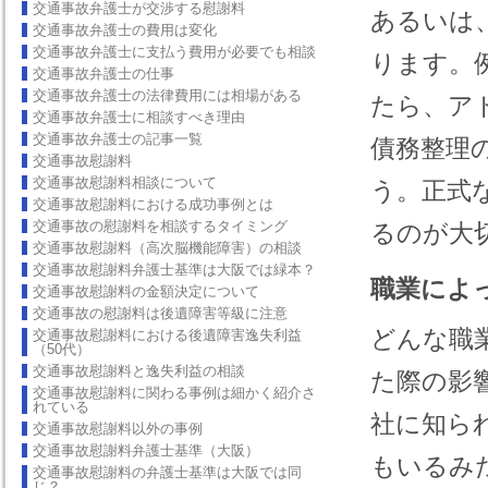
交通事故弁護士が交渉する慰謝料
あるいは
交通事故弁護士の費用は変化
交通事故弁護士に支払う費用が必要でも相談
ります。
交通事故弁護士の仕事
交通事故弁護士の法律費用には相場がある
たら、ア
交通事故弁護士に相談すべき理由
交通事故弁護士の記事一覧
債務整理
交通事故慰謝料
交通事故慰謝料相談について
う。正式
交通事故慰謝料における成功事例とは
交通事故の慰謝料を相談するタイミング
るのが大
交通事故慰謝料（高次脳機能障害）の相談
交通事故慰謝料弁護士基準は大阪では緑本？
職業によ
交通事故慰謝料の金額決定について
交通事故の慰謝料は後遺障害等級に注意
どんな職
交通事故慰謝料における後遺障害逸失利益
（50代）
交通事故慰謝料と逸失利益の相談
た際の影
交通事故慰謝料に関わる事例は細かく紹介さ
れている
社に知ら
交通事故慰謝料以外の事例
交通事故慰謝料弁護士基準（大阪）
もいるみ
交通事故慰謝料の弁護士基準は大阪では同
じ？