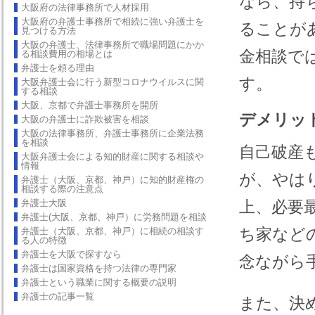
なら、持
大阪府の法律事務所で人材採用
大阪府の弁護士事務所で相続に強い弁護士を
ることが
見つける方法
大阪の弁護士、法律事務所で職場問題にかか
金相談で
る相談費用の相場とは
弁護士を頼る理由
す。
大阪弁護士会に行う新型コロナウイルスに関
する相談
大阪、京都で弁護士事務所を開所
デメリッ
大阪の弁護士に詐欺被害を相談
大阪の法律事務所、弁護士事務所に企業法務
を相談
自己破産
大阪弁護士会による知的財産に関する相談や
情報
が、やは
弁護士（大阪、京都、神戸）に知的財産権の
相談する際の注意点
弁護士大阪
上、必要
弁護士(大阪、京都、神戸）に労務問題を相談
ち家など
弁護士（大阪、京都、神戸）に相続の相談す
る人の特徴
弁護士を大阪で探すなら
念ながら
弁護士は国家資格を持つ法律の専門家
弁護士という職業に関する概要の説明
弁護士の記事一覧
また、決