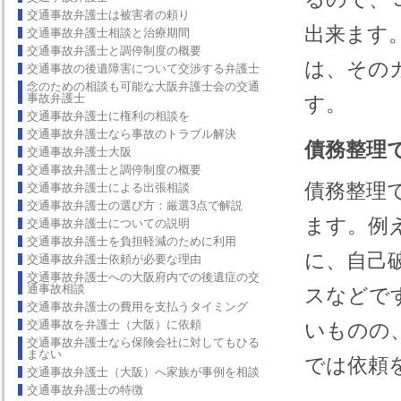
交通事故弁護士は被害者の頼り
出来ます
交通事故弁護士相談と治療期間
交通事故弁護士と調停制度の概要
は、その
交通事故の後遺障害について交渉する弁護士
念のための相談も可能な大阪弁護士会の交通
事故弁護士
す。
交通事故弁護士に権利の相談を
交通事故弁護士なら事故のトラブル解決
債務整理
交通事故弁護士大阪
交通事故弁護士と調停制度の概要
債務整理
交通事故弁護士による出張相談
交通事故弁護士の選び方：厳選3点で解説
ます。例
交通事故弁護士についての説明
交通事故弁護士を負担軽減のために利用
に、自己
交通事故弁護士依頼が必要な理由
交通事故弁護士への大阪府内での後遺症の交
通事故相談
スなどで
交通事故弁護士の費用を支払うタイミング
交通事故を弁護士（大阪）に依頼
いものの
交通事故弁護士なら保険会社に対してもひる
まない
では依頼
交通事故弁護士（大阪）へ家族が事例を相談
交通事故弁護士の特徴