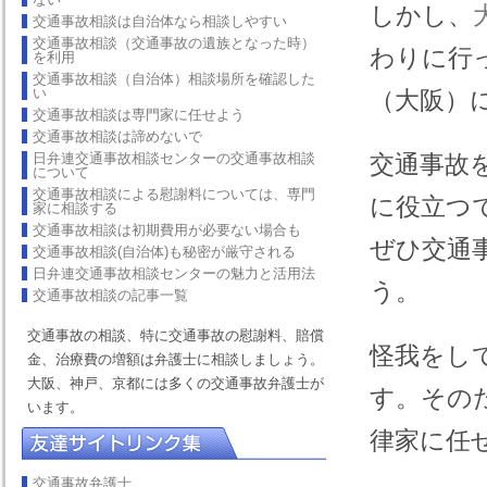
しかし、
交通事故相談は自治体なら相談しやすい
交通事故相談（交通事故の遺族となった時）
わりに行
を利用
交通事故相談（自治体）相談場所を確認した
い
（大阪）
交通事故相談は専門家に任せよう
交通事故相談は諦めないで
日弁連交通事故相談センターの交通事故相談
交通事故
について
交通事故相談による慰謝料については、専門
に役立つ
家に相談する
交通事故相談は初期費用が必要ない場合も
ぜひ交通
交通事故相談(自治体)も秘密が厳守される
日弁連交通事故相談センターの魅力と活用法
う。
交通事故相談の記事一覧
交通事故の相談、特に交通事故の慰謝料、賠償
怪我をし
金、治療費の増額は弁護士に相談しましょう。
大阪、神戸、京都には多くの交通事故弁護士が
す。その
います。
律家に任
交通事故弁護士