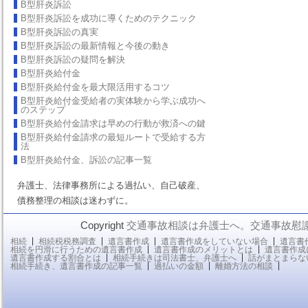
B型肝炎訴訟
B型肝炎訴訟を成功に導くためのテクニック
B型肝炎訴訟の真実
B型肝炎訴訟の最新情報と今後の動き
B型肝炎訴訟の疑問を解決
B型肝炎給付金
B型肝炎給付金を最大限活用するコツ
B型肝炎給付金受給者の実体験から学ぶ成功へ
のステップ
B型肝炎給付金請求は早めの行動が救済への鍵
B型肝炎給付金請求の最短ルートで受給する方
法
B型肝炎給付金、訴訟の記事一覧
弁護士、法律事務所による過払い、自己破産、
債務整理の相談は迷わずに。
Copyright
交通事故相談は弁護士へ。交通事故慰
相続
相続税税務調査
遺言書作成
遺言書作成をしていない場合
遺言書
相続を円滑に行うための遺言書作成
遺言書作成のメリットとは
遺言書作成
遺言書作成する割合とは
相続手続きは司法書士、弁護士へ
話がまとまらな
相続手続き、遺言書作成の記事一覧
過払いの金額
離婚方法の相談