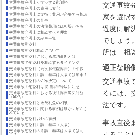
交通事故弁護士が交渉する慰謝料
交通事故
交通事故弁護士の費用は変化
交通事故弁護士に支払う費用が必要でも相談
家を選択
交通事故弁護士の仕事
交通事故弁護士の法律費用には相場がある
過度に解
交通事故弁護士に相談すべき理由
交通事故弁護士の記事一覧
でしょう
交通事故慰謝料
交通事故慰謝料相談について
所は、相
交通事故慰謝料における成功事例とは
交通事故の慰謝料を相談するタイミング
適正な賠
交通事故慰謝料（高次脳機能障害）の相談
交通事故慰謝料弁護士基準は大阪では緑本？
交通事故
交通事故慰謝料の金額決定について
交通事故の慰謝料は後遺障害等級に注意
るには、
交通事故慰謝料における後遺障害逸失利益
（50代）
交通事故慰謝料と逸失利益の相談
法です。
交通事故慰謝料に関わる事例は細かく紹介さ
れている
交通事故慰謝料以外の事例
事故直後
交通事故慰謝料弁護士基準（大阪）
交通事故慰謝料の弁護士基準は大阪では同
すること
じ？