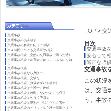
TOP
>
交
交通事故
交通事故の損害賠償
目次
交通事故の解決に向けて相談
交通事故
２４時間いつでも交通事故相談
安心して
交通事故相談（突然の交通事故で困った時）
交通事故相談で加害者に待っているものを知
適正な賠
る
交通事故
交通事故相談
交通事故相談なら弁護士
交通事故相談、交渉を
この状況
交通事故相談（負傷者がいる場合）
交通事故相談は弁護士に依頼
は、交通
交通事故相談は後悔しないためにも必須
交通事故相談は各都道府県で
う。事故
交通事故相談は慰謝料で悩んだら弁護士に
交通事故相談のメリットは弁護士基準だけで
ない