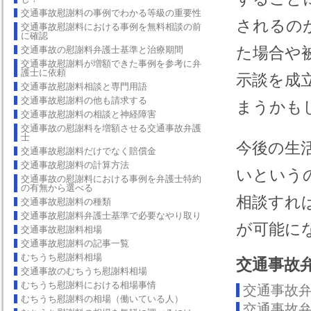
交通事故慰謝料の事例でわかる等級の重要性
されるの
交通事故慰謝料における事例を無料相談の前
に確認
た場合や
交通事故の慰謝料弁護士基準と治療期間
交通事故慰謝料が増額できた事例を参考に弁
護士に依頼
示談を成
交通事故慰謝料相談と専門用語
交通事故慰謝料の他も請求する
まうかも
交通事故慰謝料の相談と神経障害
交通事故の慰謝料を増額させる交通事故弁護
士
今後の生
交通事故慰謝料だけでなく賠償金
交通事故慰謝料の計算方法
いという
交通事故の慰謝料における事例を弁護士特約
の有無から選べる
相談すれ
交通事故慰謝料の種類
交通事故慰謝料弁護士基準で必要なやり取り
が可能に
交通事故慰謝料相場
交通事故慰謝料の記事一覧
むちうち慰謝料相場
交通事故
交通事故のむちうち慰謝料相場
むちうち慰謝料における相場事情
交通事故
むちうち慰謝料の相場（働いている人）
交通事故