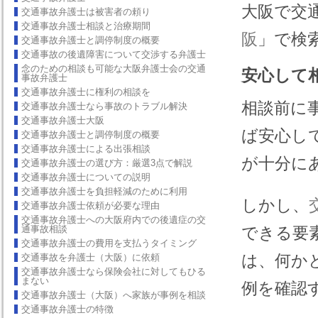
大阪で交
交通事故弁護士は被害者の頼り
交通事故弁護士相談と治療期間
阪
」で検
交通事故弁護士と調停制度の概要
交通事故の後遺障害について交渉する弁護士
念のための相談も可能な大阪弁護士会の交通
安心して
事故弁護士
交通事故弁護士に権利の相談を
相談前に
交通事故弁護士なら事故のトラブル解決
交通事故弁護士大阪
ば安心し
交通事故弁護士と調停制度の概要
交通事故弁護士による出張相談
が十分に
交通事故弁護士の選び方：厳選3点で解説
交通事故弁護士についての説明
交通事故弁護士を負担軽減のために利用
しかし、
交通事故弁護士依頼が必要な理由
交通事故弁護士への大阪府内での後遺症の交
通事故相談
できる要
交通事故弁護士の費用を支払うタイミング
は、何か
交通事故を弁護士（大阪）に依頼
交通事故弁護士なら保険会社に対してもひる
まない
例を確認
交通事故弁護士（大阪）へ家族が事例を相談
交通事故弁護士の特徴