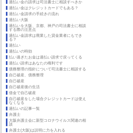
過払い金の請求は司法書士に相談すべきか
過払い金はクレジットカードでもある？
過払い金請求の手続きの流れ
過払い大阪
過払いを大阪、京都、神戸の司法書士に相談
する際の注意点
過払い金請求は廃業した貸金業者にもでき
る？
過払い
過払いの時効
払い過ぎたお金は過払い請求で戻ってくる
過払い請求はあなたの権利です
債務整理の指針について司法書士に相談する
自己破産、債務整理
自己破産
自己破産後の生活
借金で自己破産
自己破産をした場合クレジットカードは使え
なくなる
過払いの記事一覧
弁護士
大阪弁護士会に新型コロナウイルス関連の相
談
弁護士(大阪)は説明に力を入れる