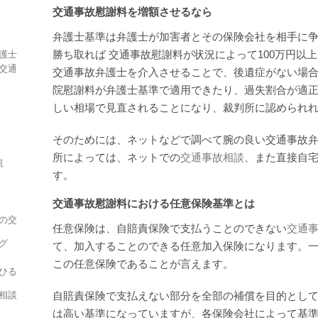
交通事故慰謝料を増額させるなら
弁護士基準は弁護士が加害者とその保険会社を相手に
勝ち取れば 交通事故慰謝料が状況によって100万円以
護士
交通
交通事故弁護士を介入させることで、後遺症がない場
院慰謝料が弁護士基準で適用できたり、過失割合が適
しい相場で見直されることになり、裁判所に認められ
そのためには、ネットなどで調べて腕の良い交通事故
所によっては、ネットでの
交通事故相談
、また直接自
説
す。
交通事故慰謝料における任意保険基準とは
の交
任意保険は、自賠責保険で支払うことのできない
交通
グ
て、加入することのできる任意加入保険になります。
この任意保険であることが言えます。
ひる
相談
自賠責保険で支払えない部分を全部の補償を目的とし
は高い基準になっていますが、各保険会社によって基