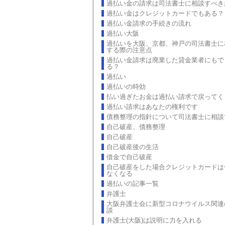
過払い金の請求は司法書士に相談すべき
過払い金はクレジットカードでもある？
過払い金請求の手続きの流れ
過払い大阪
過払いを大阪、京都、神戸の司法書士に
する際の注意点
過払い金請求は廃業した貸金業者にもで
る？
過払い
過払いの時効
払い過ぎたお金は過払い請求で戻ってく
過払い請求はあなたの権利です
債務整理の指針について司法書士に相談
自己破産、債務整理
自己破産
自己破産後の生活
借金で自己破産
自己破産をした場合クレジットカードは
なくなる
過払いの記事一覧
弁護士
大阪弁護士会に新型コロナウイルス関連
談
弁護士(大阪)は説明に力を入れる