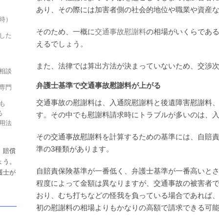
あり、その際には加害者側の社会的地位や職業や資産
時）
そのため、一概に
交通事故慰謝料
の相場がいくらであ
した
えるでしょう。
また、法律では算出方法が決まっていないため、交渉
相談
弁護士基準で交通事故慰謝料が上がる
専門
交通事故の慰謝料は、入通院慰謝料と後遺障害慰謝料、
も
る
す。その中でも慰謝料請求時にトラブルが多いのは、
用法
その交通事故慰謝料を計算するための基準には、自賠
準の3種類があります。
、賠償
ょう。
自賠責保険基準が一番低く、弁護士基準が一番高いと
護士が
程度によって金額は異なりますが、交通事故の被害者
おり、むち打ちなどの怪我を負っている場合であれば
初の慰謝料の相場よりもかなりの高額で請求できる可