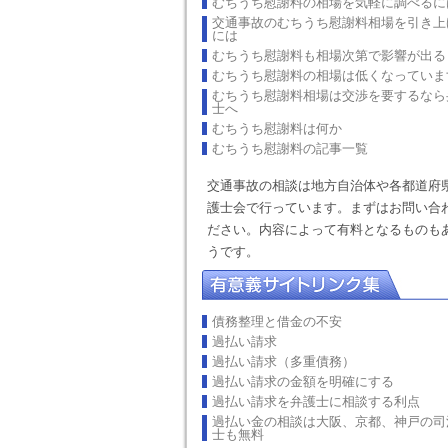
むちうち慰謝料の相場を気軽に調べるに
交通事故のむちうち慰謝料相場を引き上
には
むちうち慰謝料も相場次第で影響が出る
むちうち慰謝料の相場は低くなっていま
むちうち慰謝料相場は交渉を要するなら
士へ
むちうち慰謝料は何か
むちうち慰謝料の記事一覧
交通事故の相談は地方自治体や各都道府
護士会で行っています。まずはお問い合
ださい。内容によって有料となるものも
うです。
債務整理と借金の不安
過払い請求
過払い請求（多重債務）
過払い請求の金額を明確にする
過払い請求を弁護士に相談する利点
過払い金の相談は大阪、京都、神戸の司
士も無料