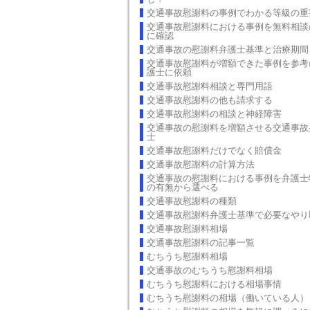
交通事故慰謝料の事例でわかる等級の重
交通事故慰謝料における事例を無料相談
に確認
交通事故の慰謝料弁護士基準と治療期間
交通事故慰謝料が増額できた事例を参考
護士に依頼
交通事故慰謝料相談と専門用語
交通事故慰謝料の他も請求する
交通事故慰謝料の相談と神経障害
交通事故の慰謝料を増額させる交通事故
士
交通事故慰謝料だけでなく賠償金
交通事故慰謝料の計算方法
交通事故の慰謝料における事例を弁護士
の有無から選べる
交通事故慰謝料の種類
交通事故慰謝料弁護士基準で必要なやり
交通事故慰謝料相場
交通事故慰謝料の記事一覧
むちうち慰謝料相場
交通事故のむちうち慰謝料相場
むちうち慰謝料における相場事情
むちうち慰謝料の相場（働いている人）