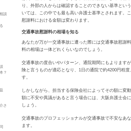
り、外部の人からは確認することのできない基準とい
いては、この中でも最も高い弁護士基準とされます。
相談
慰謝料における金額は変わります。
る
交通事故慰謝料の相場を知る
あなたが万が一交通事故に遭った際には交通事故慰謝
料の相場は一体どれくらいなのでしょう。
交通事故の度合いやパターン、通院期間にもよります
談
険と言うものが適応となり、1日の通院で約4200円程度
本？
す。
益
しかしながら、担当する保険会社によってその額に変
額に不安や異議があると言う場合には、大阪弁護士会
しょう。
介さ
交通事故のプロフェッショナルが交通事故で不安なあ
ます。
同