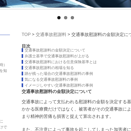
TOP
>
交通事故慰謝料
> 交通事故慰謝料の金額決定に
目次
交通事故慰謝料の金額決定について
弁護士基準で交通事故慰謝料が上がる
交通事故慰謝料における任意保険基準とは
時）
交通事故慰謝料の相場を知る
を知
跡が残った場合の交通事故慰謝料の事例
気になる交通事故慰謝料の事例
イメージしやすい交通事故慰謝料の事例
交通事故慰謝料の金額決定について
交通事故によって支払われる慰謝料の金額を決定する
かかる医療費だけではなく、被害者がその交通事故に
まり精神的苦痛も損害と捉えて算出されます。
に
けで
また、不注意によって事故を起こしてしまった加害者