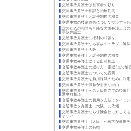
交通事故弁護士は被害者の頼り
交通事故弁護士相談と治療期間
交通事故弁護士と調停制度の概要
交通事故の後遺障害について交渉する弁
念のための相談も可能な大阪弁護士会の
事故弁護士
交通事故弁護士に権利の相談を
交通事故弁護士なら事故のトラブル解決
交通事故弁護士大阪
交通事故弁護士と調停制度の概要
交通事故弁護士による出張相談
交通事故弁護士の選び方：厳選3点で解
交通事故弁護士についての説明
交通事故弁護士を負担軽減のために利用
交通事故弁護士依頼が必要な理由
交通事故弁護士への大阪府内での後遺症
通事故相談
交通事故弁護士の費用を支払うタイミン
交通事故を弁護士（大阪）に依頼
交通事故弁護士なら保険会社に対しても
まない
交通事故弁護士（大阪）へ家族が事例を
交通事故弁護士の特徴